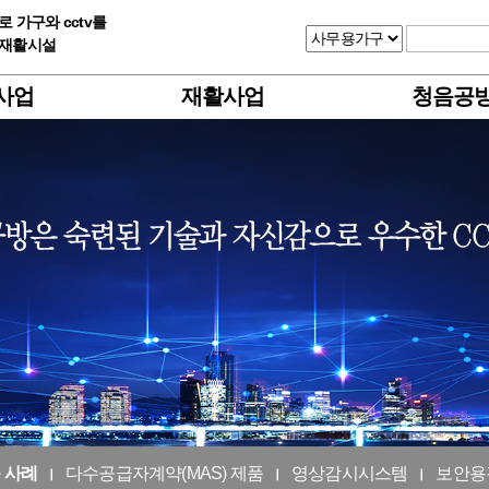
 가구와 cctv를
업재활시설
사업
재활사업
청음공
 사례
다수공급자계약(MAS) 제품
영상감시시스템
보안용