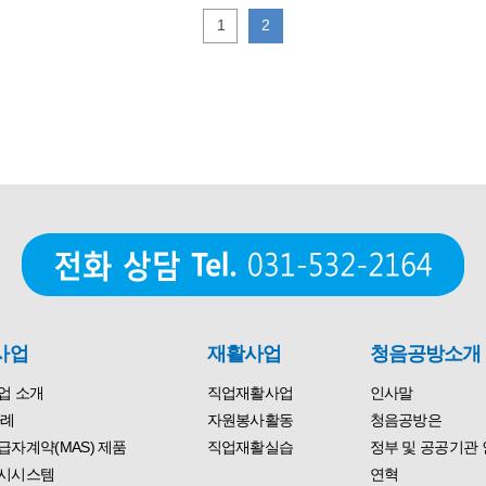
1
2
사업
재활사업
청음공방소개
업 소개
직업재활사업
인사말
사례
자원봉사활동
청음공방은
자계약(MAS) 제품
직업재활실습
정부 및 공공기관 
시시스템
연혁